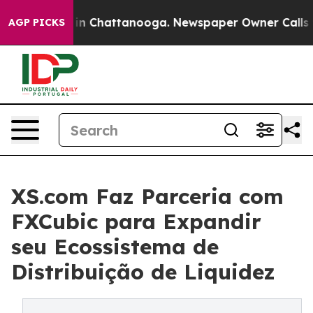
e
Chaos in Chattanooga. Newspaper Owner Calls the Pe
AGP PICKS
XS.com Faz Parceria com
FXCubic para Expandir
seu Ecossistema de
Distribuição de Liquidez